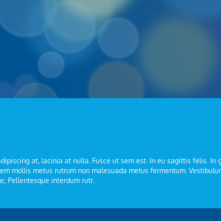
ipiscing at, lacinia at nulla. Fusce ut sem est. In eu sagittis felis. I
s sem mollis metus rutrum non malesuada metus fermentum. Vestibulum
ae; Pellentesque interdum rutr.