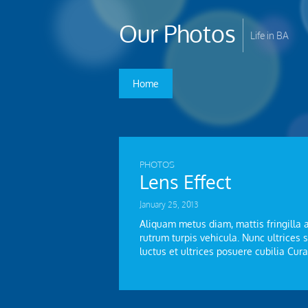
Our Photos
Life in BA
Home
PHOTOS
Lens Effect
January 25, 2013
Aliquam metus diam, mattis fringilla ad
rutrum turpis vehicula. Nunc ultrice
luctus et ultrices posuere cubilia Cur